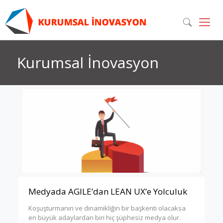
Kurumsal İnovasyon
Medyada AGILE’dan LEAN UX’e Yolculuk
Koşuşturmanın ve dinamikliğin bir başkenti olacaksa
en büyük adaylardan biri hiç şüphesiz medya olur.