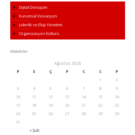
Dijital Dönüşüm
Kurumsal İnovasyon
Liderlik ve Ekip Yönetimi
Organizasyon Kültürü
Makaleler
Ağustos 2026
P
S
Ç
P
C
C
P
1
2
3
4
5
6
7
8
9
10
11
12
13
14
15
16
17
18
19
20
21
22
23
24
25
26
27
28
29
30
31
« Şub