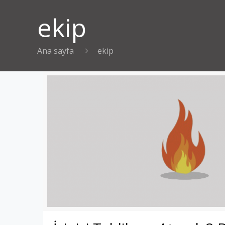
ekip
Ana sayfa
ekip