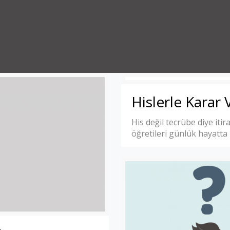
Hislerle Karar
His değil tecrübe diye itir
öğretileri günlük hayatta