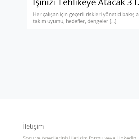
İşinizi Tehlikeye Atacak 3 
Her çalışan için geçerli riskleri yönetici bakış 
takım uyumu, hedefler, dengeler
[…]
İletişim
Soru ve önerilerinizi iletişim formu veya Linkedin